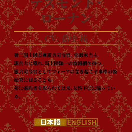
デズモンド・
ローナン
畠中 祐
第二騎士団長兼憲兵司令官。伯爵家当主。
調査力に優れ、騎士団随一の情報網を持つ。
憲兵司令官としてフィーアの巻き起こす事件の後
始末に回ることも。
弟に婚約者を取られて以来、女性不信に陥ってい
る。