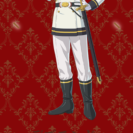
©十夜/アース・スター エンターテイメント/黒竜騎士団