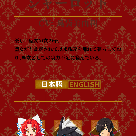
シャーロット
島袋美由利
優しい聖女の女の子。
聖女だと認定されて以来親元を離れて暮らしてお
り、聖女としての実力不足に悩んでいる。