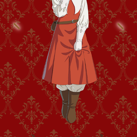
©十夜/アース・スター エンターテイメント/黒竜騎士団