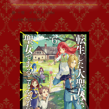
著：十夜 イラスト：chibi
1〜6巻 好評発売中！