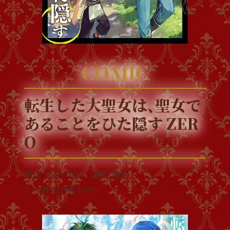
転生した大聖女は、聖女で
あることをひた隠す ZER
O
原作：十夜・chibi 漫画：海楠
1〜5巻 好評発売中！